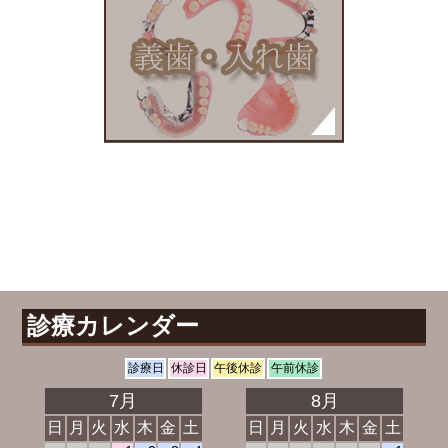
診療カレンダー
診療日
休診日
午後休診
午前休診
7月
8月
日
月
火
水
木
金
土
日
月
火
水
木
金
土